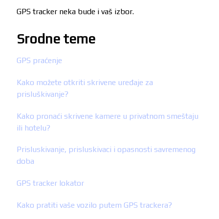
GPS tracker neka bude i vaš izbor.
Srodne teme
GPS praćenje
Kako možete otkriti skrivene uređaje za
prisluškivanje?
Kako pronaći skrivene kamere u privatnom smeštaju
ili hotelu?
Prisluskivanje, prisluskivaci i opasnosti savremenog
doba
GPS tracker lokator
Kako pratiti vaše vozilo putem GPS trackera?