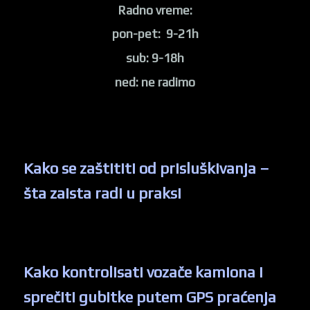
Radno vreme:
pon-pet: 9-21h
sub: 9-18h
ned: ne radimo
Kako se zaštititi od prisluškivanja –
šta zaista radi u praksi
Kako kontrolisati vozače kamiona i
sprečiti gubitke putem GPS praćenja