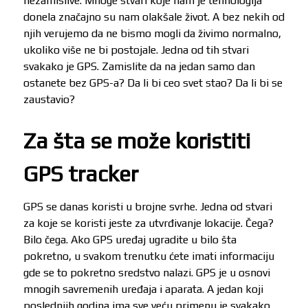
nezamislive. Mnoge stvari koje nam je tehnologija
donela značajno su nam olakšale život. A bez nekih od
njih verujemo da ne bismo mogli da živimo normalno,
ukoliko više ne bi postojale. Jedna od tih stvari
svakako je GPS. Zamislite da na jedan samo dan
ostanete bez GPS-a? Da li bi ceo svet stao? Da li bi se
zaustavio?
Za šta se može koristiti
GPS tracker
GPS se danas koristi u brojne svrhe. Jedna od stvari
za koje se koristi jeste za utvrđivanje lokacije. Čega?
Bilo čega. Ako GPS uređaj ugradite u bilo šta
pokretno, u svakom trenutku ćete imati informaciju
gde se to pokretno sredstvo nalazi. GPS je u osnovi
mnogih savremenih uređaja i aparata. A jedan koji
poslednjih godina ima sve veću primenu je svakako