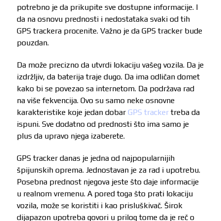
potrebno je da prikupite sve dostupne informacije. I
da na osnovu prednosti i nedostataka svaki od tih
GPS trackera procenite. Važno je da GPS tracker bude
pouzdan.
Da može precizno da utvrdi lokaciju vašeg vozila. Da je
izdržljiv, da baterija traje dugo. Da ima odličan domet
kako bi se povezao sa internetom. Da podržava rad
na više fekvencija. Ovo su samo neke osnovne
karakteristike koje jedan dobar
GPS tracker
treba da
ispuni. Sve dodatno od prednosti što ima samo je
plus da upravo njega izaberete.
GPS tracker danas je jedna od najpopularnijih
špijunskih oprema. Jednostavan je za rad i upotrebu.
Posebna prednost njegova jeste što daje informacije
u realnom vremenu. A pored toga što prati lokaciju
vozila, može se koristiti i kao prisluškivač. Širok
dijapazon upotreba govori u prilog tome da je reč o