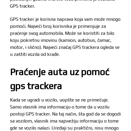
GPS tracker.
GPS tracker je korisna naprava koja vam može mnogo
pomoći. Najveći broj korisnika je primenjuje za
praćenje svog automobila. Može se koristiti za bilo
koju pokretnu imovinu (kamion, autobus, čamac,
motor, i slično). Najveći značaj GPS trackera ogleda se
u zaštiti vozila od krađe.
Praćenje auta uz pomoć
gps trackera
Kada se ugradi u vozilo, uopšte se ne primećuje.
Samo vlasnik ima informaciju o tome da u vozilu
postoji GPS tracker. Na taj način, šta god da se dogodi
sa vozilom, vlasnik ima najsvežiju informaciju o tome
gde se vozilo nalazi. Uređaji su praktični, nisu mnogo