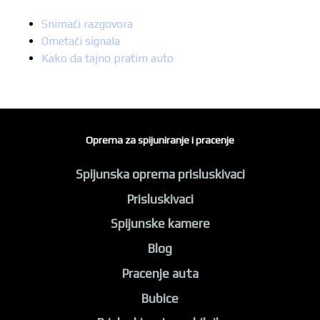
Snimači razgovora
Ometači signala
Kako da tajno pratim auto
Oprema za spijuniranje i pracenje
Spijunska oprema prisluskivaci
Prisluskivaci
Spijunske kamere
Blog
Pracenje auta
Bubice