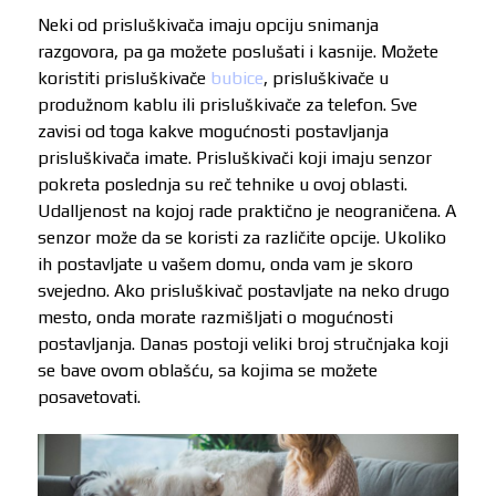
Neki od prisluškivača imaju opciju snimanja
razgovora, pa ga možete poslušati i kasnije. Možete
koristiti prisluškivače
bubice
, prisluškivače u
produžnom kablu ili prisluškivače za telefon. Sve
zavisi od toga kakve mogućnosti postavljanja
prisluškivača imate. Prisluškivači koji imaju senzor
pokreta poslednja su reč tehnike u ovoj oblasti.
Udalljenost na kojoj rade praktično je neograničena. A
senzor može da se koristi za različite opcije. Ukoliko
ih postavljate u vašem domu, onda vam je skoro
svejedno. Ako prisluškivač postavljate na neko drugo
mesto, onda morate razmišljati o mogućnosti
postavljanja. Danas postoji veliki broj stručnjaka koji
se bave ovom oblašću, sa kojima se možete
posavetovati.