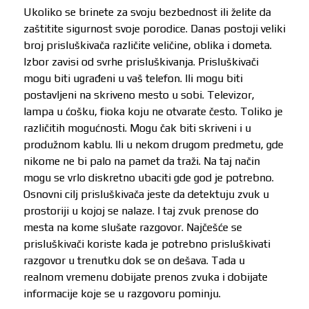
Ukoliko se brinete za svoju bezbednost ili želite da
zaštitite sigurnost svoje porodice. Danas postoji veliki
broj prisluškivača različite veličine, oblika i dometa.
Izbor zavisi od svrhe prisluškivanja. Prisluškivači
mogu biti ugrađeni u vaš telefon. Ili mogu biti
postavljeni na skriveno mesto u sobi. Televizor,
lampa u ćošku, fioka koju ne otvarate često. Toliko je
različitih mogućnosti. Mogu čak biti skriveni i u
produžnom kablu. Ili u nekom drugom predmetu, gde
nikome ne bi palo na pamet da traži. Na taj način
mogu se vrlo diskretno ubaciti gde god je potrebno.
Osnovni cilj prisluškivača jeste da detektuju zvuk u
prostoriji u kojoj se nalaze. I taj zvuk prenose do
mesta na kome slušate razgovor. Najčešće se
prisluškivači koriste kada je potrebno prisluškivati
razgovor u trenutku dok se on dešava. Tada u
realnom vremenu dobijate prenos zvuka i dobijate
informacije koje se u razgovoru pominju.