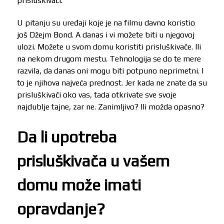
prisluškivači.
U pitanju su uređaji koje je na filmu davno koristio
još Džejm Bond. A danas i vi možete biti u njegovoj
ulozi. Možete u svom domu koristiti prisluškivače. Ili
na nekom drugom mestu. Tehnologija se do te mere
razvila, da danas oni mogu biti potpuno neprimetni. I
to je njihova najveća prednost. Jer kada ne znate da su
prisluškivači oko vas, tada otkrivate sve svoje
najdublje tajne, zar ne. Zanimljivo? Ili možda opasno?
Da li upotreba
prisluškivača u vašem
domu može imati
opravdanje?