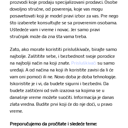
prozvodi koje prodaju specijalizovani prodavci. Osobe
dovoljno stručne, od poverenja, koje vas mogu
posavetovati koji je model pravi izbor za vas. Pre nego
što izaberete konsultujte se sa proverenim osobama.
Uštedeće vam i vreme i novac. Jer samo pravi
stručnjak može da zna šta vama treba.
Zato, ako morate koristiti prisluškivače, birajte samo
najbolje. Zaštitite sebe, i bezbednost svoje porodice
na najbolji način na koji znate.
Prisluškivači
su samo
uređaji. A od načina na koji ih koristite zavisi da li će
vam oni pomoći ili ne. Novo doba je doba tehnologije.
Iskoristite je i vi, da budete sigurni i bezbedni. Da
budete zaštićeni od svih izazova sa kojima se u
današnje vreme možete suočiti. Informacija je danas
zlata vredna. Budite prvi koji će do nje doći, u pravo
vreme.
Preporučujemo da pročitate i sledeće teme: