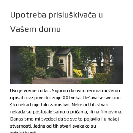
Upotreba prisluškivača u
Vašem domu
Ovo je vreme čuda… Sigurno da ovim rečima možemo
opisati ove prve decenije XXI veka. Dešava se sve ono
što nekad nije bilo zamislivo. Neke od tih stvari
nekada su postojale samo u pričama, ili na filmovima.
Danas smo mi svedoci da se sve to pojavilo i u našoj
stvarnosti. Jedna od tih stvari svakako su