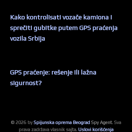
Kako kontrolisati vozače kamiona i
sprečiti gubitke putem GPS praćenja
vozila Srbija
GPS praćenje: rešenje ili lažna
sigurnost?
© 2026 by
Spijunska oprema Beograd
Spy Agent
. Sva
prava zadržava vlasnik sajta.
Uslovi korišćenja