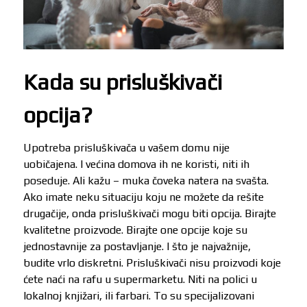
Kada su prisluškivači
opcija?
Upotreba prisluškivača u vašem domu nije
uobičajena. I većina domova ih ne koristi, niti ih
poseduje. Ali kažu – muka čoveka natera na svašta.
Ako imate neku situaciju koju ne možete da rešite
drugačije, onda prisluškivači mogu biti opcija. Birajte
kvalitetne proizvode. Birajte one opcije koje su
jednostavnije za postavljanje. I što je najvažnije,
budite vrlo diskretni. Prisluškivači nisu proizvodi koje
ćete naći na rafu u supermarketu. Niti na polici u
lokalnoj knjižari, ili farbari. To su specijalizovani