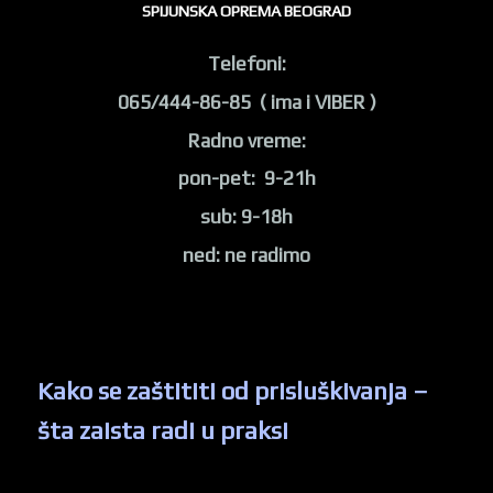
SPIJUNSKA OPREMA BEOGRAD
Telefoni:
065/444-86-85 ( ima i VIBER )
Radno vreme:
pon-pet: 9-21h
sub: 9-18h
ned: ne radimo
Kako se zaštititi od prisluškivanja –
šta zaista radi u praksi