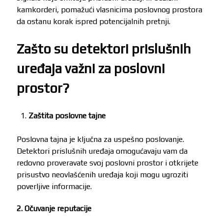
kamkorderi, pomažući vlasnicima poslovnog prostora
da ostanu korak ispred potencijalnih pretnji.
Zašto su detektori prislušnih
uređaja važni za poslovni
prostor?
Zaštita poslovne tajne
Poslovna tajna je ključna za uspešno poslovanje.
Detektori prislušnih uređaja omogućavaju vam da
redovno proveravate svoj poslovni prostor i otkrijete
prisustvo neovlašćenih uređaja koji mogu ugroziti
poverljive informacije.
2. Očuvanje reputacije