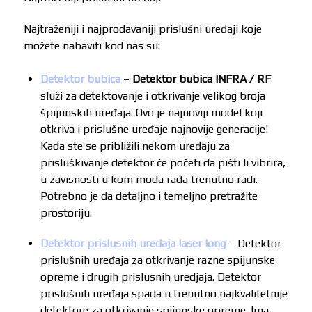
Najtraženiji i najprodavaniji prislušni uređaji koje
možete nabaviti kod nas su:
Detektor bubica
–
Detektor bubica INFRA / RF
služi za detektovanje i otkrivanje velikog broja
špijunskih uređaja. Ovo je najnoviji model koji
otkriva i prislušne uređaje najnovije generacije!
Kada ste se približili nekom uređaju za
prisluškivanje detektor će početi da pišti li vibrira,
u zavisnosti u kom moda rada trenutno radi.
Potrebno je da detaljno i temeljno pretražite
prostoriju.
Detektor prislusnih uredaja laser long
– Detektor
prislušnih uređaja za otkrivanje razne spijunske
opreme i drugih prislusnih uredjaja. Detektor
prislušnih uređaja spada u trenutno najkvalitetnije
detektore za otkrivanje spijunske opreme. Ima