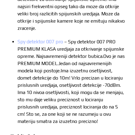
najsiri frekventni opseg tako da moze da otkrije
veliki broj razlicitih spijunskih uredjaja. Moze da
otkrije i spijunske kamere koje ne emituju nikakvo
zracenje.
Spy detektor 007 pro
– Spy detektor 007 PRO
PREMIUM KLASA uredjaja za otkrivanje spijunske
opreme. Najsavremeniji detektor bubica.Ovo je nas
PREMIUM MODEL.Jedan od najsavremenijih
modela koji postoje.Ima izuzetnu osetljivost,
domet detekcije do 10m! Vrlo precizan u lociranju
prislusnih uredjaja, osetljivost detekcije -70dBm.
Ima 10 nivoa osetljivosti, koji mogu da se menjaju,
sto mu daje veliku preciznost u lociranju
prislusnih uredjaja, preciznost lociranja do na 5
cm! Sto se, za one koji se ne razumeju u ovu
materiju smatra za izuzetno precizno!