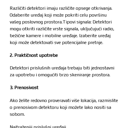
Različiti detektori imaju različite opsege otkrivanja.
Odaberite uređaj koji može pokriti celu površinu
vašeg poslovnog prostora.Tipovi signala: Detektori
mogu otkriti različite vrste signala, uključujući radio,
bežične kamere i mobilne uređaje. Izaberite uređaj
koji može detektovati sve potencijalne pretnje.
2. Praktičnost upotrebe
Detektori prislušnih uređaja trebaju biti jednostavni
za upotrebu i omogućiti brzo skeniranje prostora.
3. Prenosivost
Ako želite redovno proveravati više lokacija, razmislite
o prenosivom detektoru koji možete lako nositi sa
sobom.
Najtraženiji prislušni uređaji