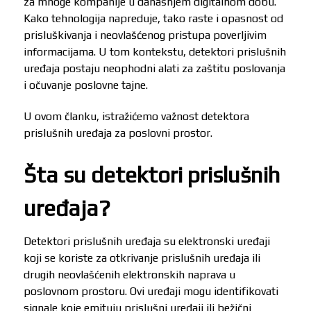
za mnoge kompanije u današnjem digitalnom dobu.
Kako tehnologija napreduje, tako raste i opasnost od
prisluškivanja i neovlašćenog pristupa poverljivim
informacijama. U tom kontekstu, detektori prislušnih
uređaja postaju neophodni alati za zaštitu poslovanja
i očuvanje poslovne tajne.
U ovom članku, istražićemo važnost detektora
prislušnih uređaja za poslovni prostor.
Šta su detektori prislušnih
uređaja?
Detektori prislušnih uređaja su elektronski uređaji
koji se koriste za otkrivanje prislušnih uređaja ili
drugih neovlašćenih elektronskih naprava u
poslovnom prostoru. Ovi uređaji mogu identifikovati
signale koje emituju prislušni uređaji ili bežični