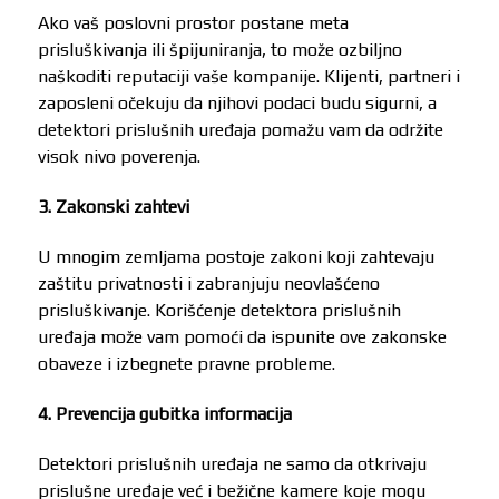
Ako vaš poslovni prostor postane meta
prisluškivanja ili špijuniranja, to može ozbiljno
naškoditi reputaciji vaše kompanije. Klijenti, partneri i
zaposleni očekuju da njihovi podaci budu sigurni, a
detektori prislušnih uređaja pomažu vam da održite
visok nivo poverenja.
3. Zakonski zahtevi
U mnogim zemljama postoje zakoni koji zahtevaju
zaštitu privatnosti i zabranjuju neovlašćeno
prisluškivanje. Korišćenje detektora prislušnih
uređaja može vam pomoći da ispunite ove zakonske
obaveze i izbegnete pravne probleme.
4. Prevencija gubitka informacija
Detektori prislušnih uređaja ne samo da otkrivaju
prislušne uređaje već i bežične kamere koje mogu