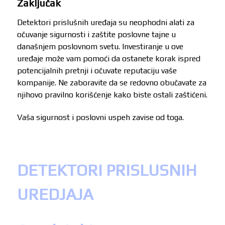
Zaključak
Detektori prislušnih uređaja su neophodni alati za
očuvanje sigurnosti i zaštite poslovne tajne u
današnjem poslovnom svetu. Investiranje u ove
uređaje može vam pomoći da ostanete korak ispred
potencijalnih pretnji i očuvate reputaciju vaše
kompanije. Ne zaboravite da se redovno obučavate za
njihovo pravilno korišćenje kako biste ostali zaštićeni.
Vaša sigurnost i poslovni uspeh zavise od toga.
DETEKTORI PRISLUSNIH
UREDJAJA