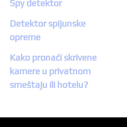
Spy detektor
Detektor spijunske
opreme
Kako pronaći skrivene
kamere u privatnom
smeštaju ili hotelu?