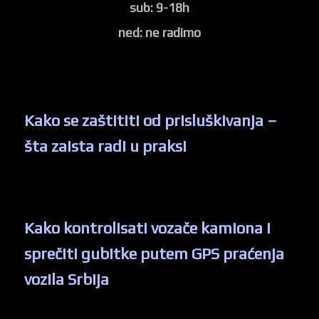
sub: 9-18h
ned: ne radimo
Kako se zaštititi od prisluškivanja –
šta zaista radi u praksi
Kako kontrolisati vozače kamiona i
sprečiti gubitke putem GPS praćenja
vozila Srbija