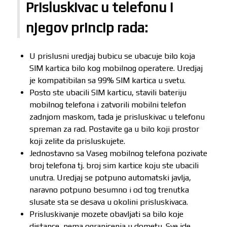
Prisluskivac u telefonu i
njegov princip rada:
U prislusni uredjaj bubicu se ubacuje bilo koja
SIM kartica bilo kog mobilnog operatere. Uredjaj
je kompatibilan sa 99% SIM kartica u svetu.
Posto ste ubacili SIM karticu, stavili bateriju
mobilnog telefona i zatvorili mobilni telefon
zadnjom maskom, tada je prisluskivac u telefonu
spreman za rad. Postavite ga u bilo koji prostor
koji zelite da prisluskujete.
Jednostavno sa Vaseg mobilnog telefona pozivate
broj telefona tj. broj sim kartice koju ste ubacili
unutra. Uredjaj se potpuno automatski javlja,
naravno potpuno besumno i od tog trenutka
slusate sta se desava u okolini prisluskivaca.
Prisluskivanje mozete obavljati sa bilo koje
distance, nema ogranicenja u dometu. Sve ide