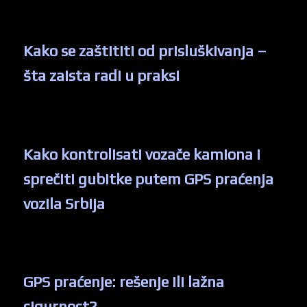
Kako se zaštititi od prisluškivanja –
šta zaista radi u praksi
Kako kontrolisati vozače kamiona i
sprečiti gubitke putem GPS praćenja
vozila Srbija
GPS praćenje: rešenje ili lažna
sigurnost?