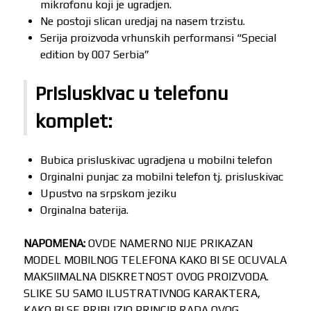
mikrofonu koji je ugradjen.
Ne postoji slican uredjaj na nasem trzistu.
Serija proizvoda vrhunskih performansi “Special
edition by 007 Serbia”
Prisluskivac u telefonu
komplet:
Bubica prisluskivac ugradjena u mobilni telefon
Orginalni punjac za mobilni telefon tj. prisluskivac
Upustvo na srpskom jeziku
Orginalna baterija.
NAPOMENA:
OVDE NAMERNO NIJE PRIKAZAN
MODEL MOBILNOG TELEFONA KAKO BI SE OCUVALA
MAKSIIMALNA DISKRETNOST OVOG PROIZVODA.
SLIKE SU SAMO ILUSTRATIVNOG KARAKTERA,
KAKO BI SE PRIBLIZIO PRINCIP RADA OVOG