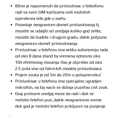
Bitno je napomenuti da prisluskivac u teleofonu
radi sa svim SIM karticama svih mobilnih
operaterea bilo gde u svetu.
Poseduje neogranicen domet prisluskivanja tj.
mozete se udaljiti od uredjaja koliko god zelite,
mozete da budete i drugom gradu, dakle potpuno
neogranicen domet prisluskivanja.
Prisluskivac u telefonu ima veliku autonomiju rada
od oko 8 dana stand by vremena odnosno oko
10h efektivnog slusanja. Ovo je otprilike od oko
2.5 puta vise od fabrickih modela prisluskivaca.
Prijem zvuka je od 5m do 20m u poluprecniku!
Prisluskivac u telefonu ima specijalno ugradjen
mikrofon, na taj nacin se dobija izuzetno cist zvuk.
Ovaj prislusni uredjaj moze da radi i dok se
mobilni telefon pun, dakle neograniceno vreme
dok god je mobilni telefon prikljucen na punjenje.