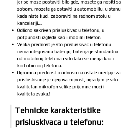
jer se moze postaviti bilo gde, mozete ga nositi sa
sobom, mozete ga ostaviti u automobiliu, u stanu
kada niste kuci, zaboraviti na radnom stolu u
kancelariji….
Odlicno sakriven prisluskivac u telefonu, u
potpunosti izgleda kao i mobilni telefon.
Velika prednost je sto prisluskivac u telefonu
nema integrisanu bateriju, baterija je standardna
od mobilnog telefona i vrlo lako se menja kao i
kod obicnog telefona.
Ogromna prednost u odnosu na ostale uredjaje za
prisluskivanje je njegova cujnost, ugradjen je vrlo
kvalitetan mikrofon velike prijemne moci i
kvaliteta zvuka.!
Tehnicke karakteristike
prisluskivaca u telefonu: