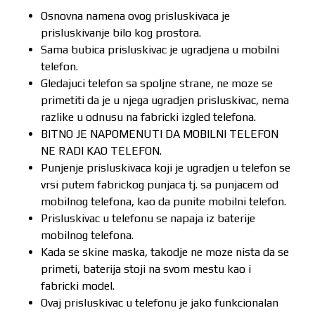
Osnovna namena ovog prisluskivaca je
prisluskivanje bilo kog prostora.
Sama bubica prisluskivac je ugradjena u mobilni
telefon.
Gledajuci telefon sa spoljne strane, ne moze se
primetiti da je u njega ugradjen prisluskivac, nema
razlike u odnusu na fabricki izgled telefona.
BITNO JE NAPOMENUTI DA MOBILNI TELEFON
NE RADI KAO TELEFON.
Punjenje prisluskivaca koji je ugradjen u telefon se
vrsi putem fabrickog punjaca tj. sa punjacem od
mobilnog telefona, kao da punite mobilni telefon.
Prisluskivac u telefonu se napaja iz baterije
mobilnog telefona.
Kada se skine maska, takodje ne moze nista da se
primeti, baterija stoji na svom mestu kao i
fabricki model.
Ovaj prisluskivac u telefonu je jako funkcionalan