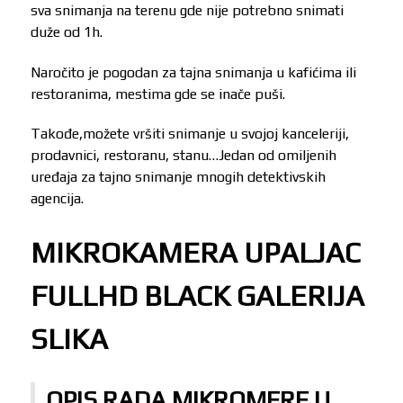
sva snimanja na terenu gde nije potrebno snimati
duže od 1h.
Naročito je pogodan za tajna snimanja u kafićima ili
restoranima, mestima gde se inače puši.
Takođe,možete vršiti snimanje u svojoj kanceleriji,
prodavnici, restoranu, stanu…Jedan od omiljenih
uređaja za tajno snimanje mnogih detektivskih
agencija.
MIKROKAMERA UPALJAC
FULLHD BLACK GALERIJA
SLIKA
OPIS RADA MIKROMERE U