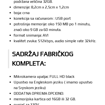
podržana veličina 32GB.
dimenzije: 8,2cm x 2,5cm x 1,2cm
boja: crna
konekcija sa računarom : USB port
potrošnja memorije: oko 150 MB po 1 minutu,
znači oko 9 GB za 60 minuta.
format snimanja: AVI
kvalitet zvuka: 512kbps, audio simple rate 32kHz.
SADRŽAJ FABRIČKOG
KOMPLETA:
Mikrokamera upaljac FULL HD black
Upustvo na Engleskom jeziku ( imamo upustvo
na Srpskom jeziku)
DODATNA OPREMA OPCIONO:
memorijska kartica od 16GB ili 32 GB.
punjač za 220V