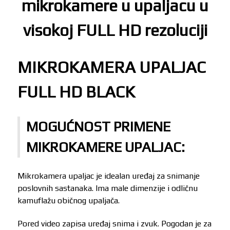
mikrokamere u upaljacu u
visokoj FULL HD rezoluciji
MIKROKAMERA UPALJAC
FULL HD BLACK
MOGUĆNOST PRIMENE
MIKROKAMERE UPALJAC:
Mikrokamera upaljac je idealan uređaj za snimanje
poslovnih sastanaka. Ima male dimenzije i odličnu
kamuflažu običnog upaljača.
Pored video zapisa uređaj snima i zvuk. Pogodan je za