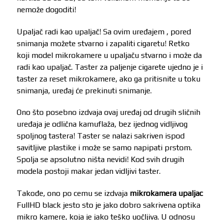
nemože dogoditi!
Upaljač radi kao upaljač! Sa ovim uređajem , pored
snimanja možete stvarno i zapaliti cigaretu! Retko
koji model mikrokamere u upaljaču stvarno i može da
radi kao upaljač. Taster za paljenje cigarete ujedno je i
taster za reset mikrokamere, ako ga pritisnite u toku
snimanja, uređaj će prekinuti snimanje.
Ono što posebno izdvaja ovaj uređaj od drugih sličnih
uređaja je odlična kamuflaža, bez ijednog vidljivog
spoljnog tastera! Taster se nalazi sakriven ispod
savitljive plastike i može se samo napipati prstom.
Spolja se apsolutno ništa nevidi! Kod svih drugih
modela postoji makar jedan vidljivi taster.
Takođe, ono po cemu se izdvaja
mikrokamera upaljac
FullHD black jesto sto je jako dobro sakrivena optika
mikro kamere, koja je jako teško uočljiva. U odnosu