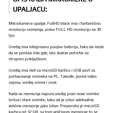
UPALJACU:
Mikrokamera upaljac FullHD black ima i fantastičnu
rezoluciju snimanja, pravu FULL HD rezoluciju sa 30
fps
Uređaj ima integrisanu punjivu bateriju, tako da može
da se postavi bilo gde, bez ikakve potrebe za
strujnim priključkom.
Uređaj ima slot za microSD karticu i USB port za
prebacivanje snimaka na PC. Takođe, pored video
zapisa, uređaj snima i zvuk.
Kada se memorija napuni,uređaj pravi nove snimke
brišući stare snimke, tako da je izbor adekvatne
veličine memorije jako bitan. Preporuka je microSD
kartica od 32 GB, sa tom veličinom memorije to se