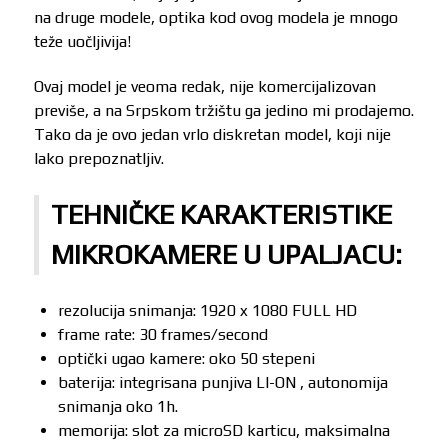
na druge modele, optika kod ovog modela je mnogo
teže uočljivija!
Ovaj model je veoma redak, nije komercijalizovan
previše, a na Srpskom tržištu ga jedino mi prodajemo.
Tako da je ovo jedan vrlo diskretan model, koji nije
lako prepoznatljiv.
TEHNIČKE KARAKTERISTIKE
MIKROKAMERE U UPALJACU:
rezolucija snimanja: 1920 x 1080 FULL HD
frame rate: 30 frames/second
optički ugao kamere: oko 50 stepeni
baterija: integrisana punjiva LI-ON , autonomija
snimanja oko 1h.
memorija: slot za microSD karticu, maksimalna