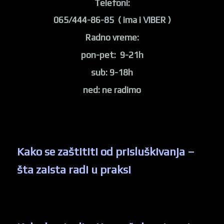
Telefoni:
065/444-86-85 ( ima i VIBER )
Radno vreme:
pon-pet: 9-21h
sub: 9-18h
ned: ne radimo
Kako se zaštititi od prisluškivanja –
šta zaista radi u praksi