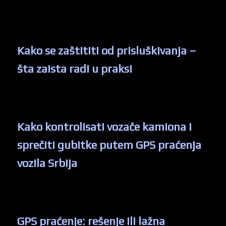
Kako se zaštititi od prisluškivanja –
šta zaista radi u praksi
Kako kontrolisati vozače kamiona i
sprečiti gubitke putem GPS praćenja
vozila Srbija
GPS praćenje: rešenje ili lažna