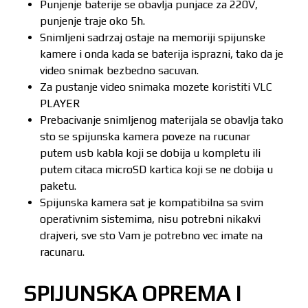
Punjenje baterije se obavlja punjace za 220V,
punjenje traje oko 5h.
Snimljeni sadrzaj ostaje na memoriji spijunske
kamere i onda kada se baterija isprazni, tako da je
video snimak bezbedno sacuvan.
Za pustanje video snimaka mozete koristiti VLC
PLAYER
Prebacivanje snimljenog materijala se obavlja tako
sto se spijunska kamera poveze na rucunar
putem usb kabla koji se dobija u kompletu ili
putem citaca microSD kartica koji se ne dobija u
paketu.
Spijunska kamera sat je kompatibilna sa svim
operativnim sistemima, nisu potrebni nikakvi
drajveri, sve sto Vam je potrebno vec imate na
racunaru.
SPIJUNSKA OPREMA I