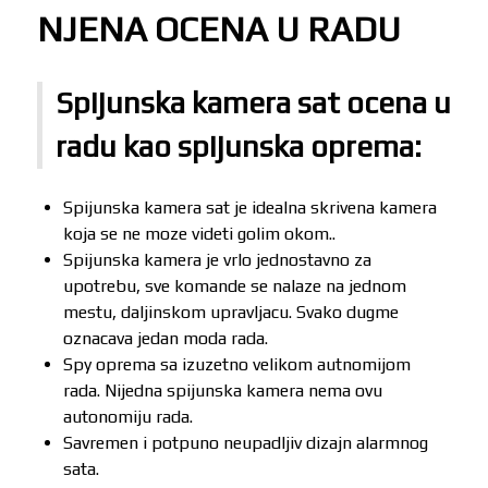
NJENA OCENA U RADU
Spijunska kamera sat ocena u
radu kao spijunska oprema:
Spijunska kamera sat je idealna skrivena kamera
koja se ne moze videti golim okom..
Spijunska kamera je vrlo jednostavno za
upotrebu, sve komande se nalaze na jednom
mestu, daljinskom upravljacu. Svako dugme
oznacava jedan moda rada.
Spy oprema sa izuzetno velikom autnomijom
rada. Nijedna spijunska kamera nema ovu
autonomiju rada.
Savremen i potpuno neupadljiv dizajn alarmnog
sata.