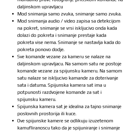
daljinskom upravljacu
Mod snimanja samo zvuka, snimanje samo zvuka.
Mod snimanja audio / video zapisa sa detekcijom
na pokret, snimanje se vrsi iskljucivo onda kada
dolazi do pokreta i snimanje prestaje kada
pokreta vise nema. Snimanje se nastavlja kada do
pokreta ponovo dodje.
Sve komande vezane za kameru se nalaze na
daljinskom upravljacu. Na samom satu ne postoje
komande vezane za spijunsku kameru. Na samom
satu nalaze se iskljucivo kamande za doterivanje
sata i datuma. Spijunska kamera sat ima u
potpunosti razdvojene komande za sat i
spijunsku kameru.
Spijunska kamera sat je idealna za tajno snimanje
poslovnih prostorija ili kuce.
Ove spijunske kamere se odlikuju izuzetenom
kamufliranoscu tako da je spijuniranje i snimanje