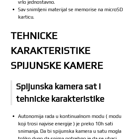
vrlo jednostavno.
Sav snimljeni materijal se memorise na microSD
karticu.
TEHNICKE
KARAKTERISTIKE
SPIJUNSKE KAMERE
Spijunska kamera sat i
tehnicke karakteristike
Autonomija rada u kontinualnom modu ( modu
koji trosi najvise energije ) je preko 10h sati
snimanja. Da bi spijunska kamera u satu mogla
toliko dugo da snima potrebno je da se ubaci