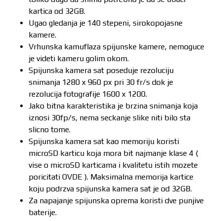
kartica od 32GB.
Ugao gledanja je 140 stepeni, sirokopojasne
kamere.
Vrhunska kamuflaza spijunske kamere, nemoguce
je videti kameru golim okom.
Spijunska kamera sat poseduje rezoluciju
snimanja 1280 x 960 px pri 30 fr/s dok je
rezolucija fotografije 1600 x 1200.
Jako bitna karakteristika je brzina snimanja koja
iznosi 30fp/s, nema seckanje slike niti bilo sta
slicno tome.
Spijunska kamera sat kao memoriju koristi
microSD karticu koja mora bit najmanje klase 4 (
vise o microSD karticama i kvalitetu istih mozete
poricitati OVDE ). Maksimalna memorija kartice
koju podrzva spijunska kamera sat je od 32GB.
Za napajanje spijunska oprema koristi dve punjive
baterije.