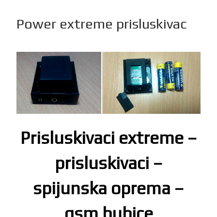
Power extreme prisluskivac
Prisluskivaci extreme –
prisluskivaci –
spijunska oprema –
gsm bubice