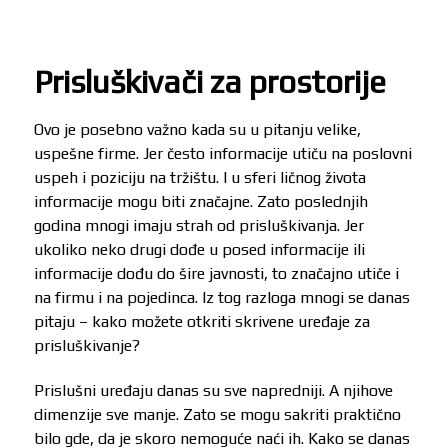
Prisluškivači za prostorije
Ovo je posebno važno kada su u pitanju velike,
uspešne firme. Jer često informacije utiču na poslovni
uspeh i poziciju na tržištu. I u sferi ličnog života
informacije mogu biti značajne. Zato poslednjih
godina mnogi imaju strah od prisluškivanja. Jer
ukoliko neko drugi dođe u posed informacije ili
informacije dođu do šire javnosti, to značajno utiče i
na firmu i na pojedinca. Iz tog razloga mnogi se danas
pitaju – kako možete otkriti skrivene uređaje za
prisluškivanje?
Prislušni uređaju danas su sve napredniji. A njihove
dimenzije sve manje. Zato se mogu sakriti praktično
bilo gde, da je skoro nemoguće naći ih. Kako se danas