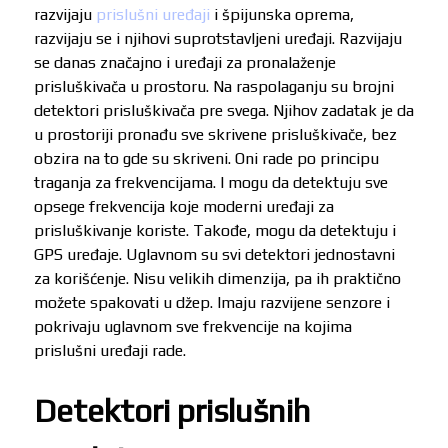
razvijaju
prislušni uređaji
i špijunska oprema,
razvijaju se i njihovi suprotstavljeni uređaji. Razvijaju
se danas značajno i uređaji za pronalaženje
prisluškivača u prostoru. Na raspolaganju su brojni
detektori prisluškivača pre svega. Njihov zadatak je da
u prostoriji pronađu sve skrivene prisluškivače, bez
obzira na to gde su skriveni. Oni rade po principu
traganja za frekvencijama. I mogu da detektuju sve
opsege frekvencija koje moderni uređaji za
prisluškivanje koriste. Takođe, mogu da detektuju i
GPS uređaje. Uglavnom su svi detektori jednostavni
za korišćenje. Nisu velikih dimenzija, pa ih praktično
možete spakovati u džep. Imaju razvijene senzore i
pokrivaju uglavnom sve frekvencije na kojima
prislušni uređaji rade.
Detektori prislušnih