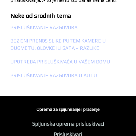
prisluškivanja. A to je nešto što danas nema cenu.
Neke od srodnih tema
PRISLUŠKIVANJE RAZGOVORA
BEZICNI PRENOS SLIKE PUTEM KAMERE U
DUGMETU, OLOVKE ILI SATA – RAZLIKE
UPOTREBA PRISLUŠKIVAČA U VAŠEM DOMU
PRISLUŠKIVANJE RAZGOVORA U AUTU
Oprema za spijuniranje i pracenje
Spijunska oprema prisluskivaci
Prisluskivaci