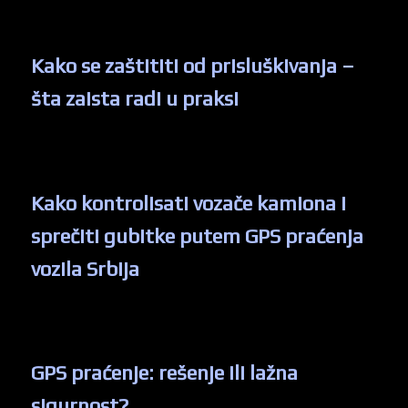
Kako se zaštititi od prisluškivanja –
šta zaista radi u praksi
Kako kontrolisati vozače kamiona i
sprečiti gubitke putem GPS praćenja
vozila Srbija
GPS praćenje: rešenje ili lažna
sigurnost?