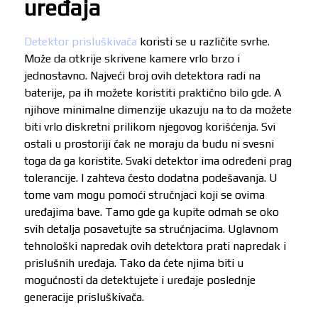
uređaja
Detektor prisluškivača
koristi se u različite svrhe.
Može da otkrije skrivene kamere vrlo brzo i
jednostavno. Najveći broj ovih detektora radi na
baterije, pa ih možete koristiti praktično bilo gde. A
njihove minimalne dimenzije ukazuju na to da možete
biti vrlo diskretni prilikom njegovog korišćenja. Svi
ostali u prostoriji čak ne moraju da budu ni svesni
toga da ga koristite. Svaki detektor ima određeni prag
tolerancije. I zahteva često dodatna podešavanja. U
tome vam mogu pomoći stručnjaci koji se ovima
uređajima bave. Tamo gde ga kupite odmah se oko
svih detalja posavetujte sa stručnjacima. Uglavnom
tehnološki napredak ovih detektora prati napredak i
prislušnih uređaja. Tako da ćete njima biti u
mogućnosti da detektujete i uređaje poslednje
generacije prisluškivača.