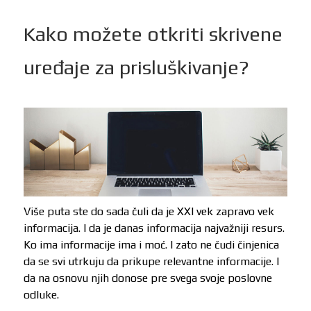
Kako možete otkriti skrivene
uređaje za prisluškivanje?
Više puta ste do sada čuli da je XXI vek zapravo vek
informacija. I da je danas informacija najvažniji resurs.
Ko ima informacije ima i moć. I zato ne čudi činjenica
da se svi utrkuju da prikupe relevantne informacije. I
da na osnovu njih donose pre svega svoje poslovne
odluke.