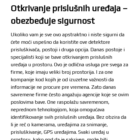
Otkrivanje prislušnih uređaja –
obezbeđuje sigurnost
Ukoliko vam je sve ovo apstraktno i niste sigurni da
ćete moći uspešno da koristite ove detektore
prisluškivača, postoji i druga opcija. Danas postoje i
specijalisti koji se bave otkrivanjem prislušnih
uređaja u prostoru. Ovo je odlična usluga pre svega za
firme, koje imaju veliki broj prostorija. I za one
kompanije kod kojih je od izuzetne važnosti da
informacije ne procure pre vremena. Zato danas
savremene firme često angažuju agencije koje se ovim
poslovima bave. One raspolažu savremenom,
neprednom tehnologijom, koja omogućava
identifikovanje svih prislušnih uređaja. Bez obzira da
li je reč o kamerama, uređajima za snimanje,
prisluškivanje, GPS uređajima. Svaki uređaj u
prostoru, kako god da je sakriven, može biti