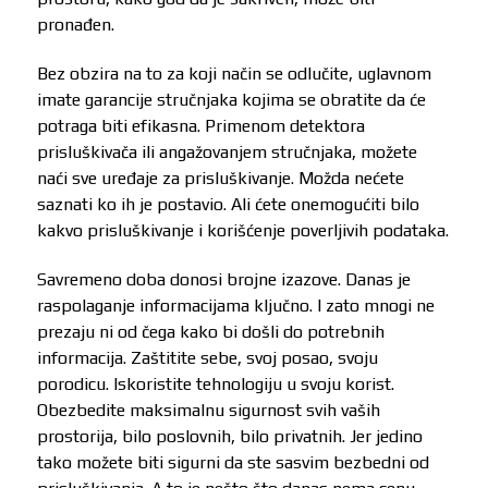
pronađen.
Bez obzira na to za koji način se odlučite, uglavnom
imate garancije stručnjaka kojima se obratite da će
potraga biti efikasna. Primenom detektora
prisluškivača ili angažovanjem stručnjaka, možete
naći sve uređaje za prisluškivanje. Možda nećete
saznati ko ih je postavio. Ali ćete onemogućiti bilo
kakvo prisluškivanje i korišćenje poverljivih podataka.
Savremeno doba donosi brojne izazove. Danas je
raspolaganje informacijama ključno. I zato mnogi ne
prezaju ni od čega kako bi došli do potrebnih
informacija. Zaštitite sebe, svoj posao, svoju
porodicu. Iskoristite tehnologiju u svoju korist.
Obezbedite maksimalnu sigurnost svih vaših
prostorija, bilo poslovnih, bilo privatnih. Jer jedino
tako možete biti sigurni da ste sasvim bezbedni od